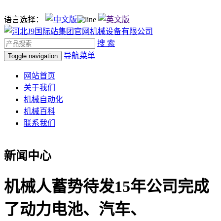
语言选择：
搜 索
导航菜单
Toggle navigation
网站首页
关于我们
机械自动化
机械百科
联系我们
新闻中心
机械人蓄势待发15年公司完成
了动力电池、汽车、