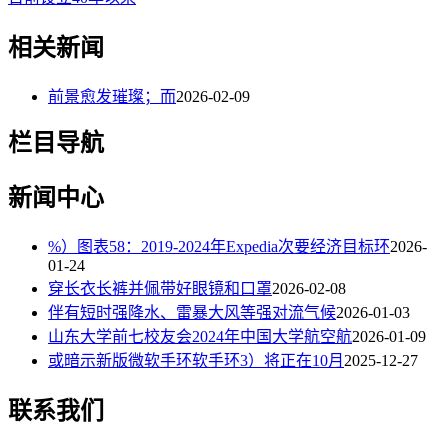
相关新闻
前景愈发璀璨；而
2026-02-09
栏目导航
新闻中心
%）图表58：2019-2024年Expedia次要经济目标环
2026-
01-24
穿长衣长裤并佩带好眼镜和口罩
2026-02-08
伴有短时强降水、雷暴大风等强对流气候
2026-01-03
山东大学前七校友会2024年中国大学航空航
2026-01-09
或暗示新版微软手环软手环3）将正在10月
2025-12-27
联系我们