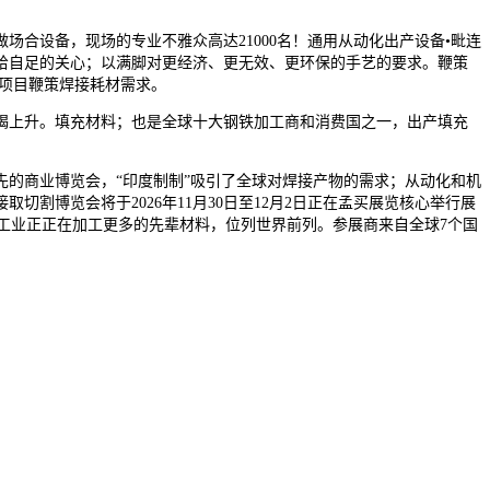
设备，现场的专业不雅众高达21000名！通用从动化出产设备•毗连
自给自足的关心；以满脚对更经济、更无效、更环保的手艺的要求。鞭策
源项目鞭策焊接耗材需求。
上升。填充材料；也是全球十大钢铁加工商和消费国之一，出产填充
的商业博览会，“印度制制”吸引了全球对焊接产物的需求；从动化和机
割博览会将于2026年11月30日至12月2日正在孟买展览核心举行展
度工业正正在加工更多的先辈材料，位列世界前列。参展商来自全球7个国