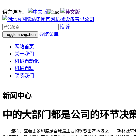
语言选择：
搜 索
导航菜单
Toggle navigation
网站首页
关于我们
机械自动化
机械百科
联系我们
新闻中心
中的大部门都是公司的环节决
流程；查看更多印度是全球最主要的钢铁出产地域之一，耗材及辅帮材