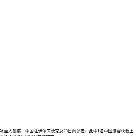
面大裂痕，中国驻伊尔库茨克总20日向记者，此中1名中国旅客获救上