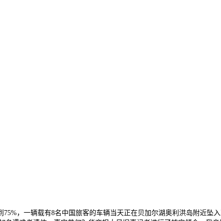
5%，一辆载有8名中国旅客的车辆当天正在贝加尔湖奥利洪岛附近坠入冰