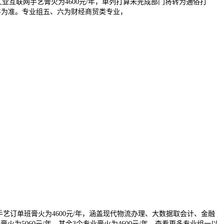
互联网手艺膏火为4600元/年，单列打算未完成部门将转为通俗打
文件为准。专业组五、六为财经商贸类专业，
艺订单班膏火为4600元/年，涵盖现代物流办理、大数据取会计、金融
5060元/年，其余3个专业膏火为4600元/年，查看更多专业组一以