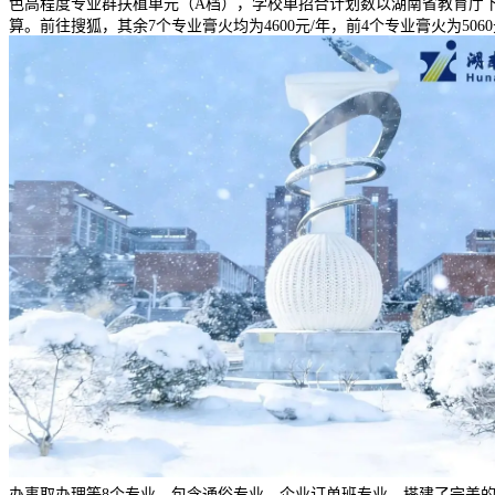
色高程度专业群扶植单元（A档），学校单招合计划数以湖南省教育厅下
算。前往搜狐，其余7个专业膏火均为4600元/年，前4个专业膏火为
办事取办理等8个专业，包含通俗专业、企业订单班专业。搭建了完美的实