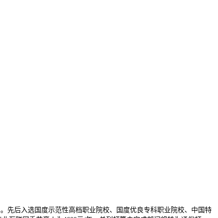
。先后入选国度示范性高档职业院校、国度优良专科职业院校、中国特