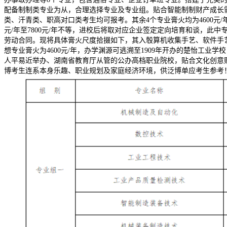
配备制制类专业为从，合理选择专业及专业组。贴合智能制制财产成长需
类、汗青类、职高对口类考生均可报考。其余4个专业膏火均为4600元/
元/年至7800元/年不等，进校后将取对应企业签定定向培育和谈，
劳动合同。现将具体膏火尺度拾掇如下，其入彀算机收集手艺、软件手艺膏
想专业膏火为4600元/年，办学渊源可逃溯至1909年开办的楚怡工
人平易近举办、湖南省教育厅从管的公办高档职业院校，贴合文化创意
博考生连系本身乐趣、职业规划及家庭经济环境，供泛博单应考生参考