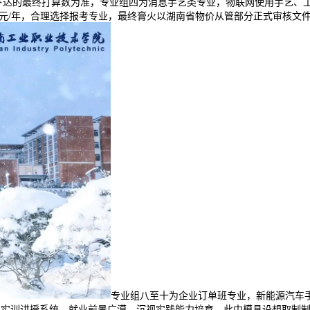
达的最终打算数为准，专业组四为消息手艺类专业，物联网使用手艺、工业
5060元/年，合理选择报考专业，最终膏火以湖南省物价从管部分正式审核
专业组八至十为企业订单班专业，新能源汽车手
训讲授系统，就业前景广漠。沉视实践能力培育，此中模具设想取制制膏火为