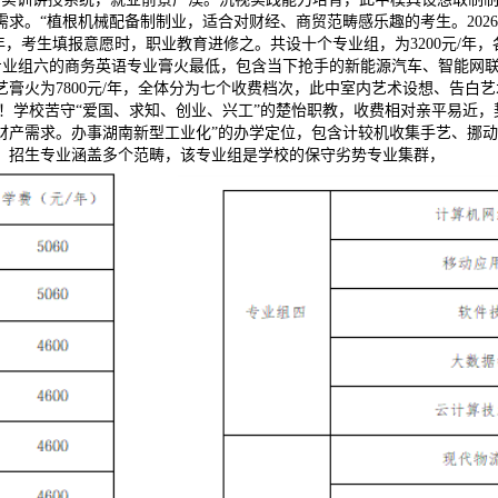
求。“植根机械配备制制业，适合对财经、商贸范畴感乐趣的考生。202
年，考生填报意愿时，职业教育进修之。共设十个专业组，为3200元/年，各
此中专业组六的商务英语专业膏火最低，包含当下抢手的新能源汽车、智能
火为7800元/年，全体分为七个收费档次，此中室内艺术设想、告白艺术
业学校！学校苦守“爱国、求知、创业、兴工”的楚怡职教，收费相对亲平易
财产需求。办事湖南新型工业化”的办学定位，包含计较机收集手艺、挪动
！招生专业涵盖多个范畴，该专业组是学校的保守劣势专业集群，