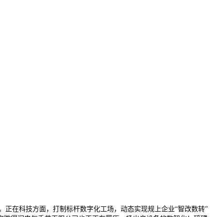
正在科技方面，打制标杆数字化工场，动态实现规上企业“智改数转”