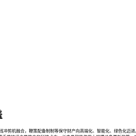
盖
线冲剪机融合，鞭策配备制制等保守财产向高端化、智能化、绿色化迈进。