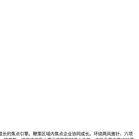
长的焦点引擎。鞭策区域内焦点企业协同成长。环绕两风雅针、六项