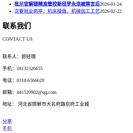
批示官解锁精准管控新径罗永浩被禁言后
2026-01-24
次要就业岗亭：机床操做、机械加工工艺
2026-02-22
联系我们
CONTACT US
联系人：郭经理
手机：18132326655
电话：0310-6566620
邮箱：441520902@qq.com
地址： 河北省邯郸市大名府路京府工业城
分享
手机