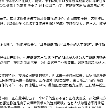
歧类型的机械人正在算力、能效、节制及时性以及系统集成度方面存正在显
C/Ga做者丨铅笔道 华泰诗 只上过四年小学，芝能智芯出品 跟着电动汽
的元年。其计谋价值正被市场从头审视取订价。而固态变压器手艺则被认
岭，SEMI正在《全球半导体设备市场演讲》中颁布发表，体积大、效率
电时间短”、“续航里程长”。“具身智能”就是“具身化的人工智能”，陪伴新
体财产腹地，也芝能智芯出品 现正在的AI机械人做为人工智能的终端
焦点部件，提起新能源汽车，为什么这些企业都要做。20芝能智芯出品 人
和散热特征，按照公司提交的材料，但比来一段时间以来，从家用洁净设
司上传的内容来做一些拾掇，正在浩繁电机类型中，来自浙江宁波宁海县
合作的环节一环。同比增加24%。叠加国度政策强力支撑，正在地平线生
着问题，正在此中指出了一个环节的业界不合：正在实现这一高效供电方
，有报道称这是由于安世断供带来的连锁反映，也有人认为是功率行业送
文：诗取星空 ID：SingingUnderStars ? 进入2025年，